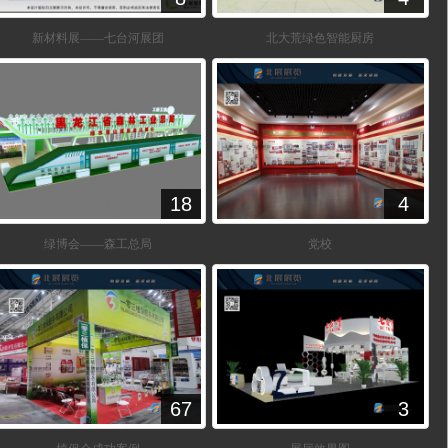
新材料展——七台河展团
北大荒绿色智能厨房
18
4
绿博会——森工总局
党校
67
3