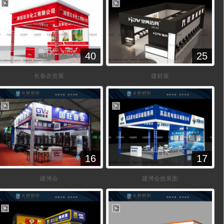
40
25
长春农资展
建材展
16
17
建博会
建博会效果图