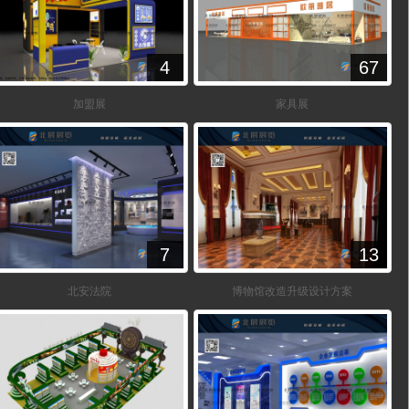
4
67
加盟展
家具展
7
13
北安法院
博物馆改造升级设计方案