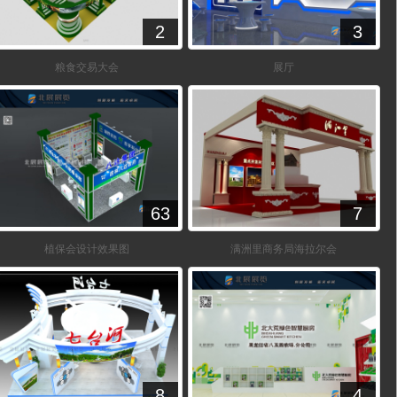
2
3
粮食交易大会
展厅
63
7
植保会设计效果图
满洲里商务局海拉尔会
8
4