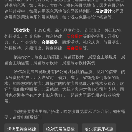
过深的色系，如：黑色，大红色，橙色等展览地毯，因为在展台搭
建的过程中，如果选用深色系地毯会显得特别脏，
展览设计
公司及
参展商选用浅色系的展览地毯，如：浅灰色展会设计搭建等。
活动策划
、礼仪庆典、新产品发布会、节目演出、外籍模特、
外籍演出、灯光音响、舞台搭建、
展台搭建
等服务提供：开业庆
典、典、年会策划、
会展服务
、商场活动、礼仪庆典、节目演出、
外籍模特、外籍演出、舞台搭建、
展台搭建
等。
展会设计，展会主场搭建，展览馆设计，展览会主场服务，展
览会主场运营，展览展示设计，展览展示设计案例
哈尔滨北展展览服务有限公司以优良的品质、良好的信誉、的
服务赢得客户，让客户省时、省力、省心、省钱是我们永恒的追
求。如果您对哈尔滨北展提供的哈尔滨展览展示有需求及建议，欢
迎与我们取得联系。非常感谢广大新老客户对我们公司的支持。同
时也欢迎各位有才之士加入我们，一起致力于展览服务行业的发
展。
为您提供满洲里舞台搭建，哈尔滨展览展示详细介绍，如有需
要，请致电联系我们
满洲里舞台搭建
哈尔滨展位搭建
哈尔滨展厅搭建