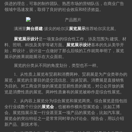
俱进的理念，可靠的制作团队、熟悉市场的营销队伍，在商业广告
领域中迅速发展，取得了良好的社会效应和经济效益。
满洲里
舞台搭建
-拔尖的哈尔滨
展览展示
推荐哈尔滨北展。
展览展示设计
是一项复杂的综合性工作，涉及范围为:建筑、材
料、照明、科技及美学等诸方面。
展览
展示设计
基本的先从美学开
始，即设计，设计这一点做好了那么后续的工作就简单明了，展览
展示的效果就能展示在大众面前。
展览的分类从不同的角度划分，类型也不一样。
1、从性质上展览有贸易和消费两种。贸易展是为产业类举办的
展览，展览的主要目的是交流信息、洽谈贸易。消费展是直接销售
为目的。对工商业开放的展览是贸易性质的展览，对公众开放的展
览是消费性质的展览。两种性质兼有的展览被称作是综合性展览。
2、从内容上展览分为综合展览和展览两类。综合展览是指包括
全行业或数个行业的
展览会
，也被称作横向型展览会，比如工博
会。展览指展示某一行业甚至某一项产品的展览会，比如汽车展。
展览会的突出特征之一是常常同时举办讨论会、报告会，用以介绍
新产品、新技术等。