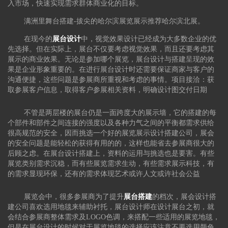
入市场，快速实现需求群体商业化的目标。
满洲里舞台搭建-拔尖的哈尔滨展览展示推荐哈尔滨北展。
在现今的
展台设计
中，视觉效果设计已经成为大多数企业的优
先选择。但在实际上，展台不仅要考虑视觉效果，而且还要考虑其
展示的商业效果。无论是参加哪个展览，展台设计与搭建呈现的效
果是企业形象重要的。在进行展台设计时还需要保证商家与客户的
沟通便捷，这些问题是参展商所重视和考虑的事情。项目接洽：获
取参展客户信息，取得客户参展相关资料，明确设计图交付日期
不管是两层楼的展台仍是一面跨度大的展示墙，它的搭建的每
个部件和部件之间连接的强度以及各种力气之间的平衡都需求供给
很高规范的安全，因而挑选一个好的展览展示设计搭建公司，展会
的安全问题是能轻松的获得有用的的，这样也能省去参展商很大的
后顾之虑。在展台设计搭建上，资料的运用与挑选也是要害。有些
展览类别需求沉稳，而有些展览需求生动，有些需求展示科技，有
的需求显现环保，还有的需求体现艺术或许人文或许社会公益
展览会中，很多参展商为了提升
展台搭建
的档次，展会设计搭
建公司喜欢选用地毯来辅助衬托，展台设计师在设计展台之初，就
会结合参展商整体需求及LOGO色调，来搭配一些适用的展览地毯，
但是在展台设计的时候对于展览地毯的选择应该注意不要选用颜色