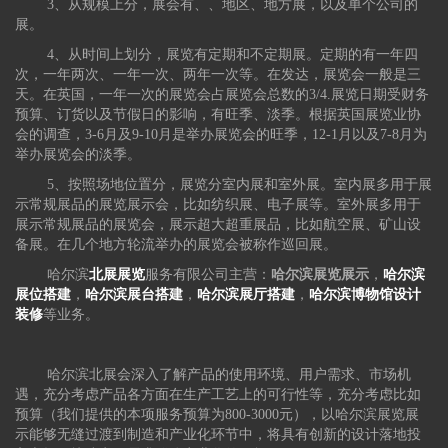
3、从规模上分，展会有、、地区、地方展，以及单个公司的
展。
4、从时间上划分，展览有定期和不定期展。定期的有一年四
次，一年两次、一年一次、两年一次等。在发达，展览会一般是三
天。在英国，一年一次的展览会占展览会总数的3/4.展览日期受财务
预算、订货以及节假日的影响，有旺季、淡季。根据英国展览业协
会的调查，3-6月及9-10月是举办展览会的旺季，12-1月以及7-8月为
举办展览会的淡季。
5、按照场地位置分，展览分室内展和室外展。室内展多用于展
示常规展品的展览展示会，比如纺织展、电子展等。室外展多用于
展示常规展品的展览会，展示超大超重展品，比如航空展、矿山设
备展。在几个地方轮流举办的展览会被称作巡回展。
哈尔滨
北展展览
服务有限公司主营：
哈尔滨展览展示
，
哈尔滨
展位搭建
，
哈尔滨展台搭建
，
哈尔滨展厅搭建
，
哈尔滨博物馆设计
装修
等业务。
哈尔滨北展会深入了解产品的使用环境、用户需求、市场机
遇，充分考虑产品各方面在生产工艺上的可行性等，充分考虑比如
预算（我们提供的本项服务预算为800-3000元），以哈尔滨展览展
示能够无缝过渡到制造和产业化环节中，将具有创新的设计落地投