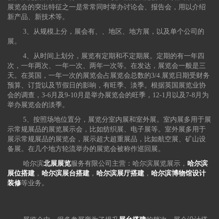
展览会的突出特征之一是常常同时举办讨论会、报告会，用以介绍
新产品、新技术等。
3、从规模上分，展会有、、地区、地方展，以及单个公司的
展。
4、从时间上划分，展览有定期和不定期展。定期的有一年四
次，一年两次、一年一次、两年一次等。在发达，展览会一般是三
天。在英国，一年一次的展览会占展览会总数的3/4.展览日期受财务
预算、订货以及节假日的影响，有旺季、淡季。根据英国展览业协
会的调查，3-6月及9-10月是举办展览会的旺季，12-1月以及7-8月为
举办展览会的淡季。
5、按照场地位置分，展览分室内展和室外展。室内展多用于展
示常规展品的展览展示会，比如纺织展、电子展等。室外展多用于
展示常规展品的展览会，展示超大超重展品，比如航空展、矿山设
备展。在几个地方轮流举办的展览会被称作巡回展。
哈尔滨
北展展览
服务有限公司主营：哈尔滨展览展示，
哈尔滨
展位搭建
，
哈尔滨展台搭建
，
哈尔滨展厅搭建
，
哈尔滨博物馆设计
装修
等业务。