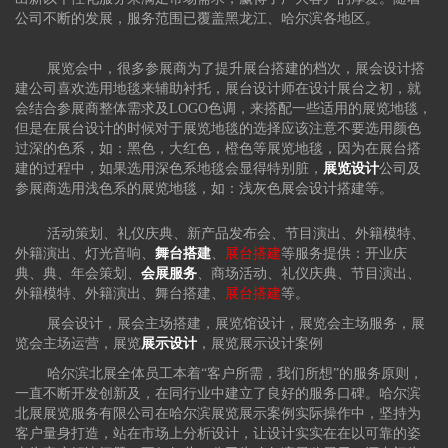
公司不断的发展，服务范围已覆盖黑龙江、哈尔滨各地区。
展览会中，很多参展商为了提升展台搭建的档次，展会设计搭
建公司喜欢选用地毯来辅助衬托，展台设计师在设计展台之初，就
会结合参展商整体需求及LOGO色调，来搭配一些适用的展览地毯，
但是在展台设计的时候对于展览地毯的选择应该注意不要选用颜色
过深的色系，如：黑色，大红色，橙色等展览地毯，因为在展台搭
建的过程中，如果选用深色系地毯会显得特别脏，
展览设计
公司及
参展商选用浅色系的展览地毯，如：浅灰色展会设计搭建等。
活动策划、礼仪庆典、新产品发布会、节目演出、外籍模特、
外籍演出、灯光音响、
舞台搭建
、
展台搭建
等服务提供：开业庆
典、典、年会策划、
会展服务
、商场活动、礼仪庆典、节目演出、
外籍模特、外籍演出、舞台搭建、
展台搭建
等。
展会设计，展会主场搭建，展览馆设计，展览会主场服务，展
览会主场运营，展览
展示设计
，展览展示设计案例
哈尔滨北展全体员工本着“客户所需，我们所想”的服务原则，
一直不断开发创新及，在同行业中建立了良好的服务口碑。哈尔滨
北展展览服务有限公司在哈尔滨展览展示案例实际操作中，坚持为
客户量身打造，站在市场上分析设计，让设计实实在在以可靠的姿