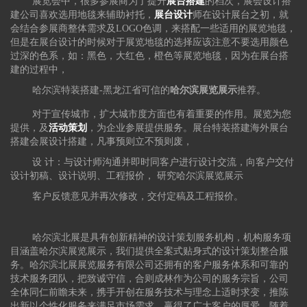
展览会中，很多参展商为了提升
展台搭建
的档次，展会设计搭
建公司喜欢选用地毯来辅助衬托，
展台设计
师在设计展台之初，就
会结合参展商整体需求及LOGO色调，来搭配一些适用的展览地毯，
但是在展台设计的时候对于展览地毯的选择应该注意不要选用颜色
过深的色系，如：黑色，大红色，橙色等展览地毯，因为在展台搭
建的过程中，
哈尔滨特装搭建-黑龙江省可信的
哈尔滨展览展示
推荐。
对于宣传城市，扩大城市度方面也有着重要的作用。展览为您
提供，及
活动策划
，为企业参展提供服务。展台特装搭建海外展台
搭建会展设计搭建，凡事预则立不预则废，
设 计：与设计师沟通并即时同客户进行设计交流，向客户交付
设计初稿、设计说明、工程报价， 研究哈尔滨展览展示
客户反馈意见并再次修改，交付定稿及工程报价。
哈尔滨北展是具有创新精神的设计策划服务机构，机构服务项
目涵盖哈尔滨展览展示，我们提供全案式贴身式的设计策划整合服
务。哈尔滨北展展览服务有限公司还拥有的客户服务体系和可靠的
技术服务团队，把致诚守信，合则成林作为公司的服务宗旨，公司
全体同仁前瞻未来，携手开创在服务技术与理念上适时求变，推陈
出新以个性化服务来满足市场需求，赢得了广大客户的厚爱。随着