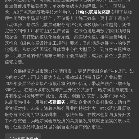
台重复使用率显著提升，单次参展成本大幅降低。同时，BIM技
术、AR导览系统等数字技术的融入，让
哈尔滨展位搭建
实现了从物
理空间到数字场景的延伸，不仅提升了施工效率，更丰富了观众的
互动体验。哈尔滨北展展览服务有限公司积极顺应行业趋势，凭借
完善的制作工厂和前卫的生产设备，在绿色搭建与数字赋能领域持
续探索，其打造的模块化展台系统，能实现快速拼接与重复利用，
既符合《绿色会展设计施工规范》要求，又能满足参展企业的多元
化需求。从哈尔滨国际会展体育中心的大型展会，到各类主题博览
会，北展展览的作品遍布冰城各个会展场景，成为众多企业参展的
信赖之选。
会展经济是城市活力的"晴雨表"，更是产业融合的"催化剂"。如
今的哈尔滨，正以会展为支点，撬动城市消费升级与产业转型，
2025年会展经济直接产值预计将突破80亿元，带动关联产业增长超
300亿元。在这场城市发展与产业升级的共振中，哈尔滨北展展览服
务有限公司始终坚守"诚信、务实、创新"的宗旨，以客户为中心，
以品质为根本，用展位
搭建服务
，帮助企业树立良好形象，助力产
业资源对接。未来，随着冰城会展业的持续壮大，哈尔滨北展展览
服务有限公司将继续深耕本土、放眼全局，在技术创新与服务升级
中不断突破，为哈尔滨会展经济的高质量发展筑就更坚实的展示高
地，让更多品牌通过冰城的展台走向更广阔的市场。