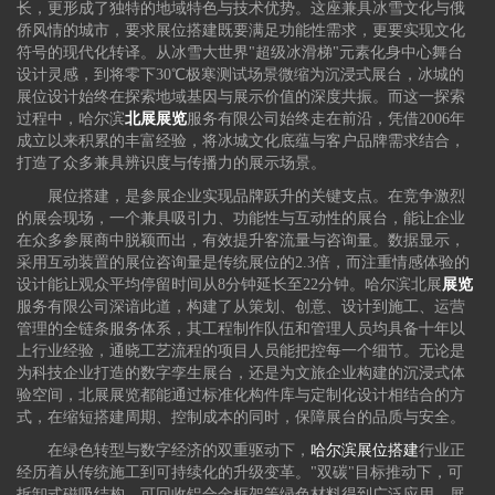
长，更形成了独特的地域特色与技术优势。这座兼具冰雪文化与俄
侨风情的城市，要求展位搭建既要满足功能性需求，更要实现文化
符号的现代化转译。从冰雪大世界"超级冰滑梯"元素化身中心舞台
设计灵感，到将零下30℃极寒测试场景微缩为沉浸式展台，冰城的
展位设计始终在探索地域基因与展示价值的深度共振。而这一探索
过程中，哈尔滨
北展展览
服务有限公司始终走在前沿，凭借2006年
成立以来积累的丰富经验，将冰城文化底蕴与客户品牌需求结合，
打造了众多兼具辨识度与传播力的展示场景。
展位搭建，是参展企业实现品牌跃升的关键支点。在竞争激烈
的展会现场，一个兼具吸引力、功能性与互动性的展台，能让企业
在众多参展商中脱颖而出，有效提升客流量与咨询量。数据显示，
采用互动装置的展位咨询量是传统展位的2.3倍，而注重情感体验的
设计能让观众平均停留时间从8分钟延长至22分钟。哈尔滨北展
展览
服务有限公司深谙此道，构建了从策划、创意、设计到施工、运营
管理的全链条服务体系，其工程制作队伍和管理人员均具备十年以
上行业经验，通晓工艺流程的项目人员能把控每一个细节。无论是
为科技企业打造的数字孪生展台，还是为文旅企业构建的沉浸式体
验空间，北展展览都能通过标准化构件库与定制化设计相结合的方
式，在缩短搭建周期、控制成本的同时，保障展台的品质与安全。
在绿色转型与数字经济的双重驱动下，
哈尔滨展位搭建
行业正
经历着从传统施工到可持续化的升级变革。"双碳"目标推动下，可
拆卸式磁吸结构、可回收铝合金框架等绿色材料得到广泛应用，展