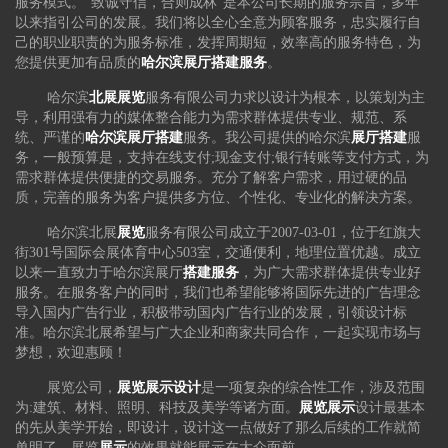
服务模式。“致诚守信，合则成林”是本公司长期的服务宗旨，多年
以来指引公司的发展。我们将以全心全意为顾客服务，忠实履行自
己的职业职责的为服务标准，发挥周期短，效率高的服务特色，为
您提供更加有品质的
哈尔滨展厅搭建服务
。
哈尔滨
北展展览
服务有限公司力求以设计为根本，以策划为主
导，利用强有力的媒体整合能力为需求群体提供专业、规范、系
统、严谨的
哈尔滨展厅搭建
服务。我公司提供的哈尔滨
展厅搭建
服
务，一般预算是，支持在线支付;现金支付;银行转账等支付方式，为
需求群体提供便捷的交易服务。充分了解客户需求，用过硬的品
质，完善的服务为客户提供多方位、个性化、专业化的解决方案。
哈尔滨北展
展览
服务有限公司成立于2007-03-01，位于红旗大
街301号国际会展体育中心503室，交通便利，地理位置优越。成立
以来一直致力于哈尔滨展厅
搭建服务
，为广大需求群体提供专业好
服务。在服务客户的同时，我们也希望能够将国际先进的广告理念
导入国内广告行业，积极带动国内广告行业的发展，引领设计标
准。哈尔滨北展希望与广大企业和商家共同合作，一起实现市场与
梦想，欢迎惠顾！
展览公司，
展览展示设计
是一项复杂的综合性工作，涉及范围
为:建筑、材料、照明、科技及美学等诸方面。
展览展示
设计最基本
的先从美学开始，即设计，设计这一点做好了那么后续的工作就简
单明了，展览
展示
的效果就能展示在大众面前。