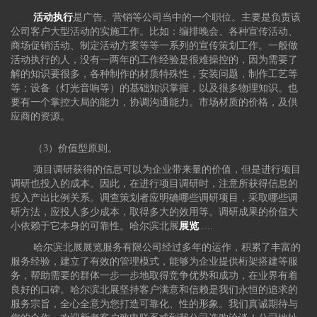
活动执行
是广告、营销等公司当中的一个职位。主要是负责该
公司客户大型活动的实施工作。比如：编排晚会、各种宣传活动、
商场促销活动、制定活动方案等等一系列的宣传策划工作。一般做
活动执行的人，没有一两年的工作经验是很难操控的，因为需要了
解的知识要很多，各种制作的材质特殊性，安装问题，制作工艺等
等；设备（灯光音响等）的基础知识掌握，以及很多物理知识。也
要有一个掌控大局的能力，协调沟通能力。市场材质的价格，及供
应商的资源。
（3）价值型原则。
项目调研获得的信息可以为企业带来量的价值，但是进行项目
调研也投入的成本。因此，在进行项目调研时，注意所获得信息的
投入产出比例关系。调查策划者应明确哪些调研项目，采取哪些调
研方法，应投人多少成本，取得多大的效用等。调研成果的价值大
小依赖于它本身的可靠性。哈尔滨北展
展览
.....
哈尔滨北展展览服务有限公司经过多年的运作，积累了丰富的
服务经验，建立了有效的管理模式，能够为企业提供桁架搭建等服
务，帮助需要的群体一步一步地取得竞争优势和成功，在业界有着
良好的口碑。哈尔滨北展坚持客户满意和信赖是我们永恒的追求的
服务宗旨，全心全意为您打造可靠化、性的形象。我们真诚期待与