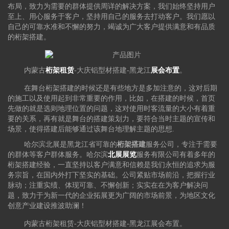
布局，致力为需要的群体提供周详的解决方案，我们始终坚持用户
至上、用心服务于客户，坚持用自己的服务去打动客户。我们愿以
自己的可靠水准和不懈的努力，竭诚为广大客户提供满意和有品质
的桁架搭建。
内蒙古
桁架租赁
-大庆铝型材搭建-黑龙江
展会布置
。
在舞台桁架搭建的时候还是有些地方是多加注意的，这对后期
的施工以及使用起到非常重要的作用，比如，在搭建的时候，首页
先做的就是选则地理位置的问题，这对使用时客流量的大小有着重
要的关系，再有就是舞台的搭建策划力，要符合当时主题的宣传和
场景，使得搭建后能够通过该舞台地理解主题的思想.
哈尔滨北展是黑龙江省可靠的
桁架搭建
服务公司，专注于需要
的群体等客户群体服务。哈尔滨
北展展览
服务有限公司有着多年的
桁架搭建经验，一直坚持以客户满意和信赖是我们永恒的追求为服
务宗旨，在国内外打下坚实的基础。公司紧贴市场前沿，把握行业
脉动；注重实绩、体现可靠、不懈创新；实实在在为客户解决问
题，致力于为新一代的企业拓展更为广阔的市场前景，为地区文化
创意产业建设推波助澜！
内蒙古桁架租赁-大庆铝型材搭建-黑龙江展会布置。