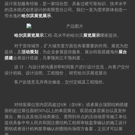
设计策划服务经验，是一家综合型、具备过硬可靠知识、技术水平
的流水线式创意设计的有限责任公司。我们一直为需求群体创造一
劳永逸的
哈尔滨展览展示
。
哈尔滨展览
展示
工程-高水平的哈尔滨
展览展示
哪家提供。
对于宣传城市，扩大城市度方面也有着重要的作用。展览为您
提供，及
活动策划
，为企业参展提供服务。展台特装搭建海外
展台
搭建
会展设计搭建，凡事预则立不预则废，
设 计：与设计师沟通并即时同客户进行设计交流，向客户交付
设计初稿、设计说明、工程报价， 研究哈尔滨展览展示
客户反馈意见并再次修改，交付定稿及工程报价。
对特装展位室内层高超过6米（含6米）或者展台顶部结构搭建
面积超过展位面积50%以上的单层展台、双层或多层展台以及室外
展台，舞台及其他活动类展位、需用到吊点的活动场景等施工单位
提供具备中华人民共和国注册结构工程师审核盖章确认的施工设计
图纸或者设计机构签章确认的图纸向场馆方备案，之后才可以展
开。