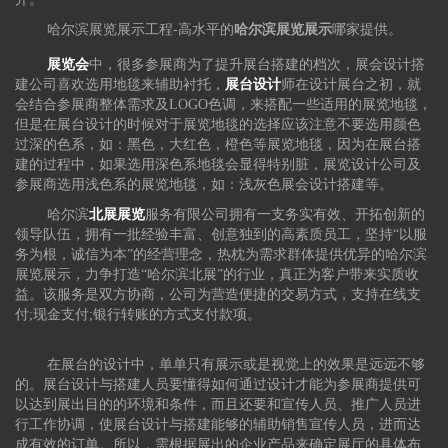
哈尔滨展览展示工程-高水平的
哈尔滨展览展示
哪家提供。
展览会
中，很多参展商为了提升展台搭建的档次，展会设计搭
建公司喜欢选用地毯来辅助衬托，
展台设计
师在设计展台之初，就
会结合参展商整体需求及LOGO色调，来搭配一些适用的展览地毯，
但是在展台设计的时候对于展览地毯的选择应该注意不要选用颜色
过深的色系，如：黑色，大红色，橙色等展览地毯，因为在展台搭
建的过程中，如果选用深色系地毯会显得特别脏，展览设计公司及
参展商选用浅色系的展览地毯，如：浅灰色展会设计搭建等。
哈尔滨
北展展览
服务有限公司拥有一支务实有效、开拓创新的
领导队伍，拥有一批经验丰富、创意独到的高素质员工，坚持“以服
务为根，诚信为本”的经营理念，热枕为需求群体提供优异的哈尔滨
展览展示，力争打造“哈尔滨北展”的行业，真正为客户带来实质收
益。该服务是双方协商，公司为营造便捷的交易方式，支持在线支
付;现金支付;银行转账的方式支付款项。
在展台的设计中，单单只有展示或是视觉上的效果是远远不够
的。展台设计与搭建人员要懂得如何通过设计才能为参展商提供可
以达到展出目的的环境和条件，而且还要和宣传人员、推广人员进
行工作协调，使展台设计与搭建能够的辅助销售宣传人员，进而达
成有效的订单。所以，需根据展出的企业产品来确定展厅的具体布